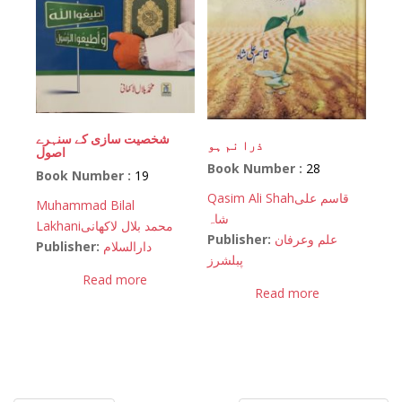
شخصیت سازی کے سنہرے
ذرا نم ہو
اصول
Book Number :
28
Book Number :
19
Qasim Ali Shah
قاسم علی
Muhammad Bilal
شاہ
Lakhani
محمد بلال لاکھانی
Publisher:
علم وعرفان
Publisher:
دارالسلام
پبلشرز
Read more
Read more