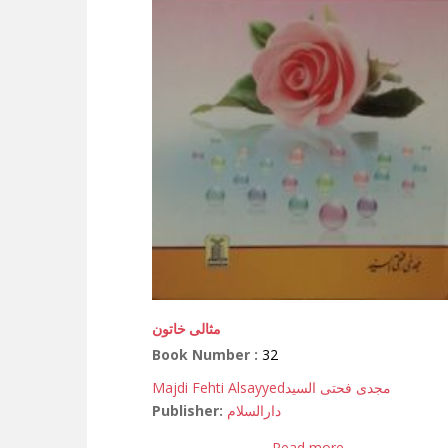
مثالی خاتون
Book Number :
32
Majdi Fehti Alsayyed
مجدی فحتی السید
Publisher:
دارالسلام
Read more