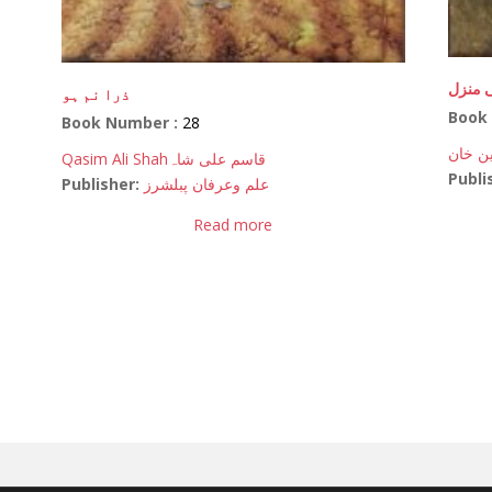
 منزل
ذرا نم ہو
Book
Book Number :
28
ین خان
Qasim Ali Shah
قاسم علی شاہ
Publi
Publisher:
علم وعرفان پبلشرز
Read more