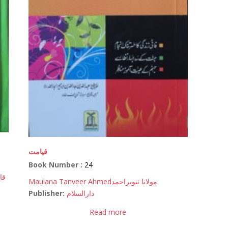
قیامت
Book Number :
24
قا
Maulana Tanveer Ahmed
مولانا تنویراحمد
Publisher:
دارالسلام
Read more