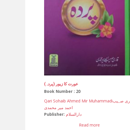
(عورت کا زیور (پردہ
Book Number :
20
Qari Sohaib Ahmed Mir Muhammadi
ری صہیب
احمد میر محمدی
Publisher:
دارالسلام
Read more