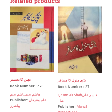
Related products
بچپن کا دسمبر
بڑی منزل کا مسافر
Book Number :
628
Book Number :
27
ھاشم ندیم
ہاشم ندیم
Qasim Ali Shah
قاسم علی
Publisher:
علم وعرفان
شاہ
پبلشرز
Publisher:
Manzil