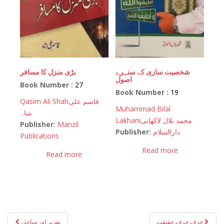
شخصیت سازی کے سنہرے
بڑی منزل کا مسافر
اصول
Book Number :
27
Book Number :
19
Qasim Ali Shah
قاسم علی
Muhammad Bilal
شاہ
Lakhani
محمد بلال لاکھانی
Publisher:
Manzil
Publisher:
دارالسلام
Publications
Read more
Read more
Post
حرف حرف حقیقت
تقریر اور مباحثے