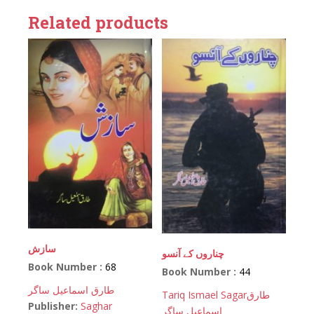
Related products
سازش
چناروں کے آنسو
Book Number :
68
Book Number :
44
طارق اسماعیل ساگر
Tariq Ismael Sagar
طارق
Publisher:
Saghar
اسماعیل ساگر