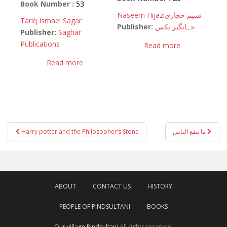
Book Number :
53
Naseem Hijazi
نسیم حجازی
Tariq Ismael Sagar
Publisher:
جہانگیر بکس
Publisher:
Saghar
Publications
Read more
Read more
Post
Harry potter and the Philosopher’s Stone
ما ینفع الناس
navigation
ABOUT
CONTACT US
HISTORY
PEOPLE OF PINDSULTANI
BOOKS
Our village Pindsultani
All rights reserved.