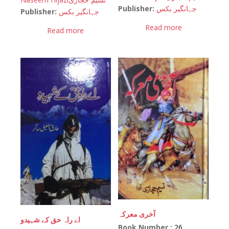
Publisher:
جہانگیر بکس
Publisher:
جہانگیر بکس
Read more
Read more
آخری معرکہ
اے راہ حق کے شہیدو
Book Number :
26