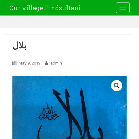
Our village Pindsultani
TOGGLE
بلال
May 9, 2019
admin