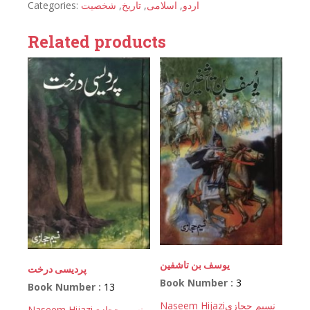
Categories:
شخصیت
,
تاریخ
,
اسلامی
,
اردو
Related products
یوسف بن تاشفین
پردیسی درخت
Book Number :
3
Book Number :
13
Naseem Hijazi
نسیم حجازی
Naseem Hijazi
نسیم حجازی