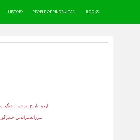
HISTORY
PEOPLE OF PINDSULTANI
BOOKS
سو
,
جنگ
,
ترجمہ
,
تاریخ
,
اردو
مرزانصیرالدین حیدرگور