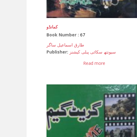
کمانڈو
Book Number :
67
طارق اسماعیل ساگر
Publisher:
سیونتھ سکائی پبلی کیشنز
Read more