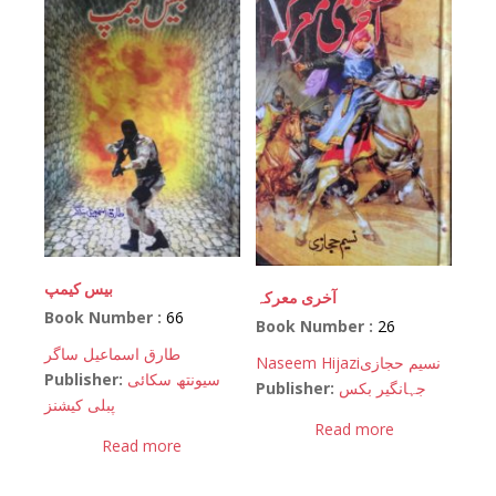
بیس کیمپ
آخری معرکہ
Book Number :
66
Book Number :
26
طارق اسماعیل ساگر
Naseem Hijazi
نسیم حجازی
Publisher:
سیونتھ سکائی
Publisher:
جہانگیر بکس
پبلی کیشنز
Read more
Read more