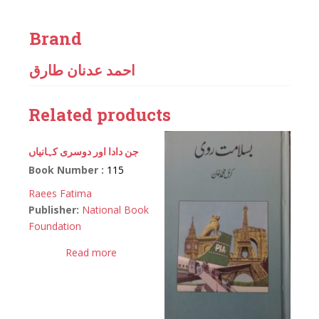
Brand
احمد عدنان طارق
Related products
جن دادا اور دوسری کہانیاں
Book Number :
115
Raees Fatima
Publisher:
National Book
Foundation
Read more