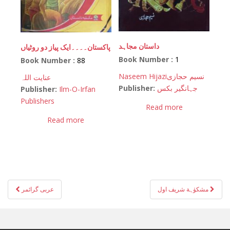
داستان مجاہد
پاکستان۔۔۔۔ایک پیاز دو روٹیاں
Book Number :
1
Book Number :
88
Naseem Hijazi
نسیم حجازی
عنایت اللہ
Publisher:
جہانگیر بکس
Publisher:
Ilm-O-Irfan
Publishers
Read more
Read more
Post
مشکوٰہة شریف اول
عربی گرائمر
navigation