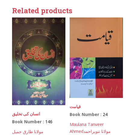
Related products
قیامت
انسان کی تخلیق
Book Number :
24
Book Number :
146
Maulana Tanveer
Ahmed
مولانا تنویراحمد
مولانا طارق جمیل