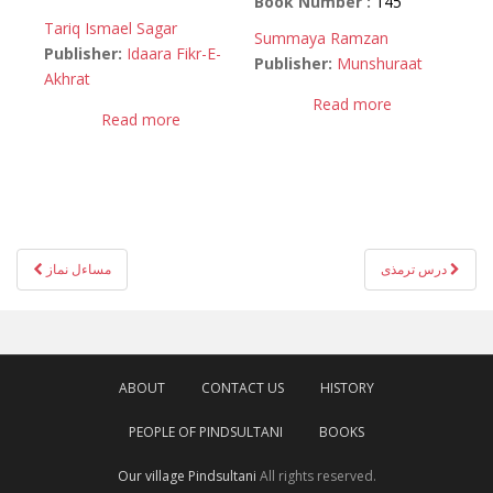
Book Number :
145
Tariq Ismael Sagar
Summaya Ramzan
Publisher:
Idaara Fikr-E-
Publisher:
Munshuraat
Akhrat
Read more
Read more
Post
درس ترمذی
مساءل نماز
navigation
ABOUT
CONTACT US
HISTORY
PEOPLE OF PINDSULTANI
BOOKS
Our village Pindsultani
All rights reserved.