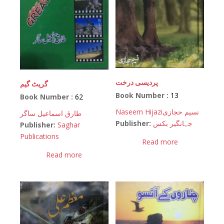
پردیسی درخت
گریٹ گیم
Book Number :
13
Book Number :
62
Naseem Hijazi
نسیم حجازی
طارق اسماعیل ساگر
Publisher:
جہانگیر بکس
Publisher:
Saghar
Publications
Read more
Read more