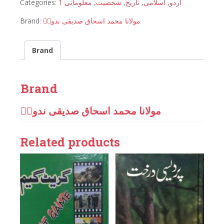
Categories:
معلوماتی 1
,
شخصیت
,
تاریخ
,
اسلامی
,
اردو
Brand:
مولانا محمد اسحاق صدیقی ندویؒ
Brand
Brand
مولانا محمد اسحاق صدیقی ندویؒ
Related products