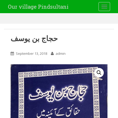
Our village Pindsultani
TOGGLE
حجاج بن یوسف
September 13, 2018
admin