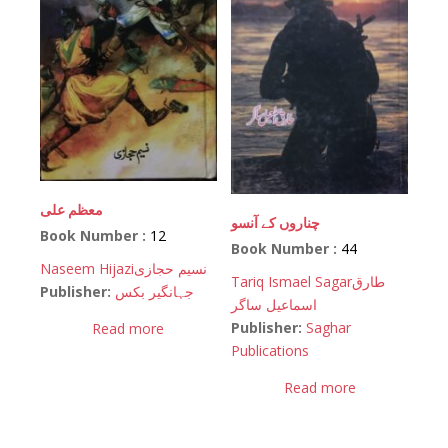
معظم علی
چناروں کے آنسو
Book Number :
12
Book Number :
44
Naseem Hijazi
نسیم حجازی
Tariq Ismael Sagar
طارق
Publisher:
جہانگیر بکس
اسماعیل ساگر
Publisher:
Saghar
Read more
Publications
Read more