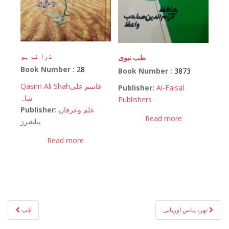
ذرا نم ہو
طب نبوی
Book Number :
28
Book Number :
3873
Qasim Ali Shah
قاسم علی
Publisher:
Al-Faisal
شاہ
Publishers
Publisher:
علم وعرفان
Read more
پبلشرز
Read more
Post
تھر، پیاس اورپانی
چُپ
navigation