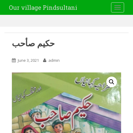
Our village Pindsultani
TOGGLE
حکیم صأحب
June 3, 2021
admin