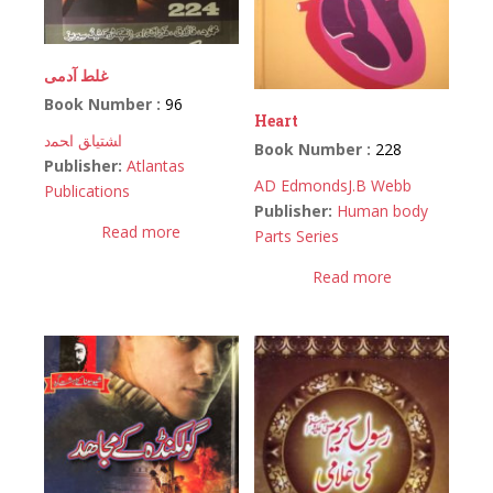
غلط آدمی
Book Number :
96
Heart
اﺸﺘﻴﺎﻖ اﺤﻤﺩ
Book Number :
228
Publisher:
Atlantas
AD Edmonds
J.B Webb
Publications
Publisher:
Human body
Read more
Parts Series
Read more