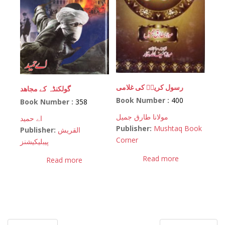
رسول کریمؐ کی غلامی
گولکنڈہ کے مجاھد
Book Number :
400
Book Number :
358
مولانا طارق جمیل
اے حمید
Publisher:
Mushtaq Book
Publisher:
القریش
Corner
پیبلیکیشنز
Read more
Read more