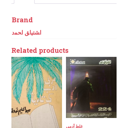
Brand
اﺸﺘﻴﺎﻖ اﺤﻤﺩ
Related products
غلط آدمی