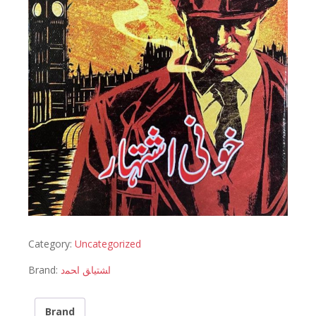
Category:
Uncategorized
Brand:
اﺸﺘﻴﺎﻖ اﺤﻤﺩ
Brand