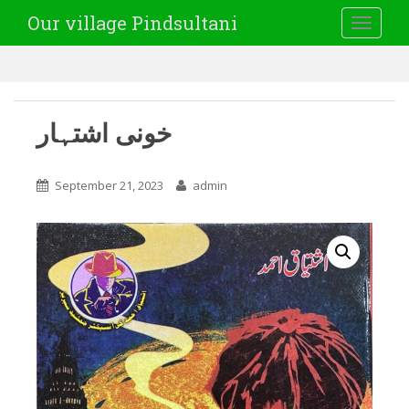
Our village Pindsultani
TOGGLE
خونی اشتہار
September 21, 2023
admin