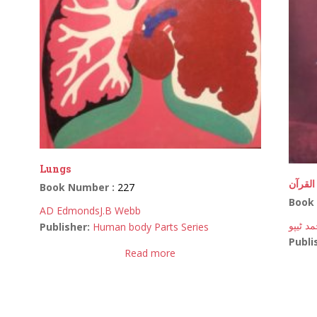
Lungs
قرآن
Book Number :
227
Book
AD Edmonds
J.B Webb
د ٹیپو
Publisher:
Human body Parts Series
Publi
Read more