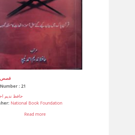
قصص ال
 Number :
21
حافظ ندیم احم
sher:
National Book Foundation
Read more