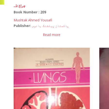
چراغ تلے
Book Number :
209
Mushtak Ahmed Yousafi
Publisher:
پاکستان پبلشنگ ہائوس
Read more