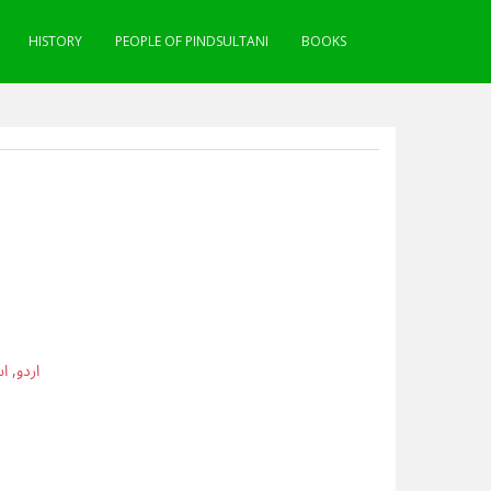
HISTORY
PEOPLE OF PINDSULTANI
BOOKS
اس
,
اردو
م