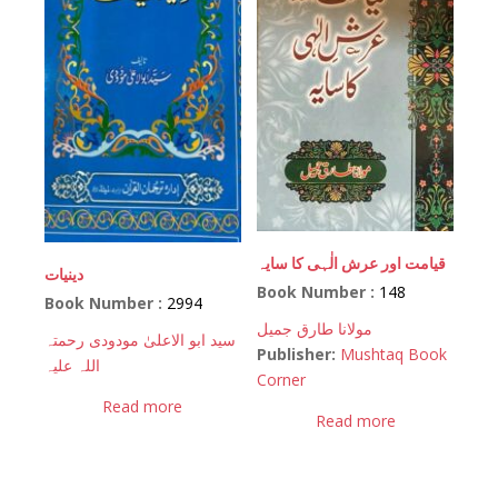
قیامت اور عرش الٰہی کا سایہ
دینیات
Book Number :
148
Book Number :
2994
مولانا طارق جمیل
سید ابو الاعلیٰ مودودی رحمتہ
Publisher:
Mushtaq Book
اللہ علیہ
Corner
Read more
Read more