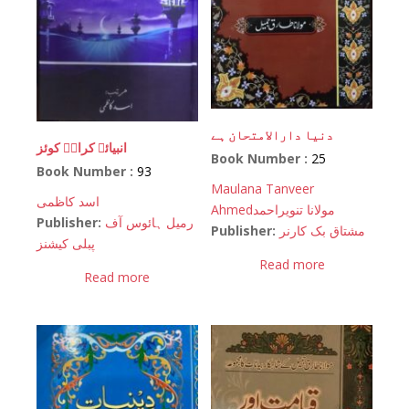
دنیا دارالامتحان ہے
انبیائے کرامؑ کوئز
Book Number :
25
Book Number :
93
Maulana Tanveer
اسد کاظمی
Ahmed
مولانا تنویراحمد
Publisher:
رمیل ہائوس آف
Publisher:
مشتاق بک کارنر
پبلی کیشنز
Read more
Read more