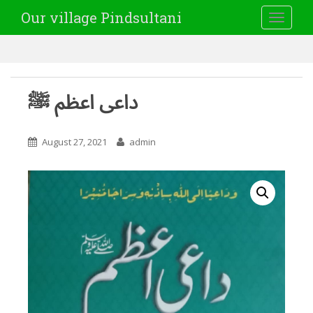
Our village Pindsultani
TOGGLE
داعی اعظم ﷺ
August 27, 2021
admin