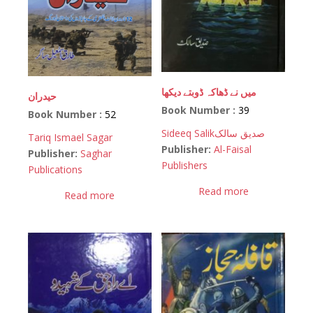
میں نے ڈھاکہ ڈوبتے دیکھا
حیدران
Book Number :
39
Book Number :
52
Sideeq Salik
صدیق سالک
Tariq Ismael Sagar
Publisher:
Al-Faisal
Publisher:
Saghar
Publishers
Publications
Read more
Read more