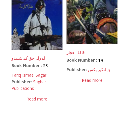
قافلہ حجاز
اے راہ حق کے شہیدو
Book Number :
14
Book Number :
53
Publisher:
جہانگیر بکس
Tariq Ismael Sagar
Read more
Publisher:
Saghar
Publications
Read more