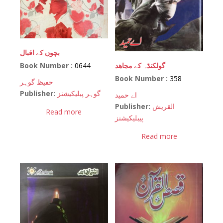
بچوں کے اقبال
Book Number :
0644
گولکنڈہ کے مجاھد
Book Number :
358
حفیظ گوہر
Publisher:
گوہر پبلیکیشنز
اے حمید
Publisher:
القریش
Read more
پیبلیکیشنز
Read more