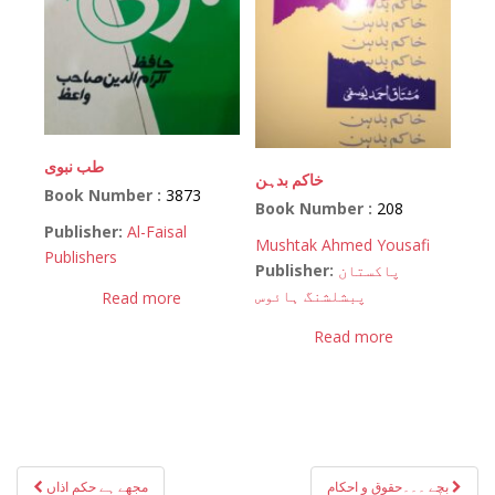
طب نبوی
خاکم بدہن
Book Number :
3873
Book Number :
208
Publisher:
Al-Faisal
Mushtak Ahmed Yousafi
Publishers
Publisher:
پاکستان
پبشلشنگ ہائوس
Read more
Read more
Post
بچے ۔۔۔حقوق و احکام
مجھے ہے حکم اذاں