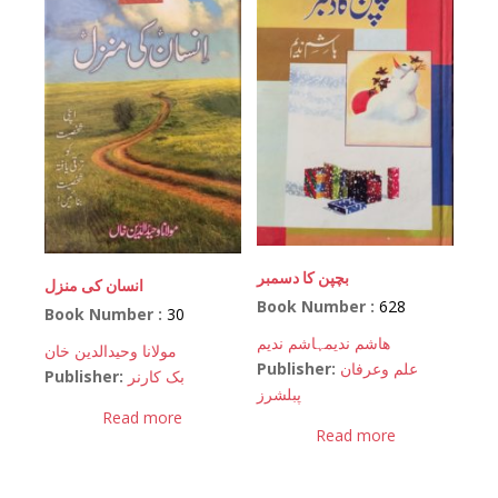
بچپن کا دسمبر
انسان کی منزل
Book Number :
628
Book Number :
30
ھاشم ندیم
ہاشم ندیم
مولانا وحیدالدین خان
Publisher:
علم وعرفان
Publisher:
بک کارنر
پبلشرز
Read more
Read more