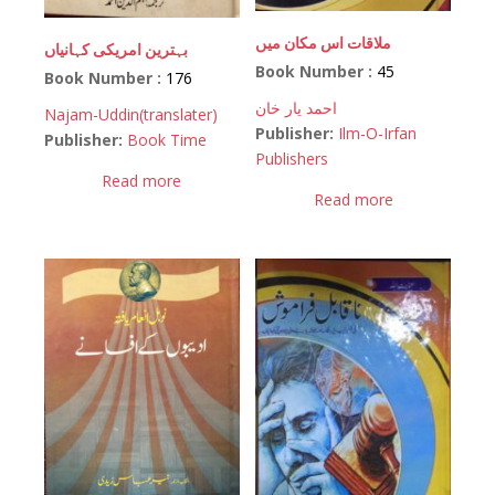
ملاقات اس مکان میں
بہترین امریکی کہانیاں
Book Number :
45
Book Number :
176
احمد یار خان
Najam-Uddin(translater)
Publisher:
Ilm-O-Irfan
Publisher:
Book Time
Publishers
Read more
Read more