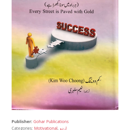
Publisher:
Gohar Publications
Categories:
Motivational
,
اردو