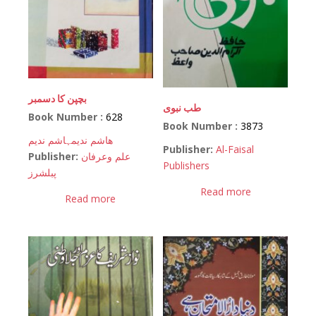
بچپن کا دسمبر
طب نبوی
Book Number :
628
Book Number :
3873
ھاشم ندیم
ہاشم ندیم
Publisher:
Al-Faisal
Publisher:
علم وعرفان
Publishers
پبلشرز
Read more
Read more