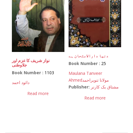
دنیا دارالامتحان ہے
نواز شریف کا عزم اور
Book Number :
25
جلاوطنی
Book Number :
1103
Maulana Tanveer
Ahmed
مولانا تنویراحمد
دائود احمد
Publisher:
مشتاق بک کارنر
Read more
Read more