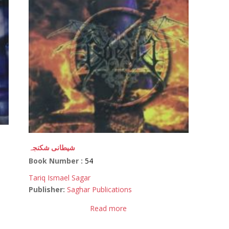
شیطانی شکنجہ
Book Number :
54
Tariq Ismael Sagar
Publisher:
Saghar Publications
Read more