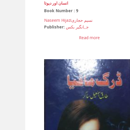
انسان اور دیوتا
Book Number :
9
Naseem Hijazi
نسیم حجازی
Publisher:
جہانگیر بکس
Read more