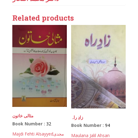
Related products
مثالی خاتون
زادِ راہ
Book Number :
32
Book Number :
94
Majdi Fehti Alsayyed
مجدی
Maulana Jalil Ahsan