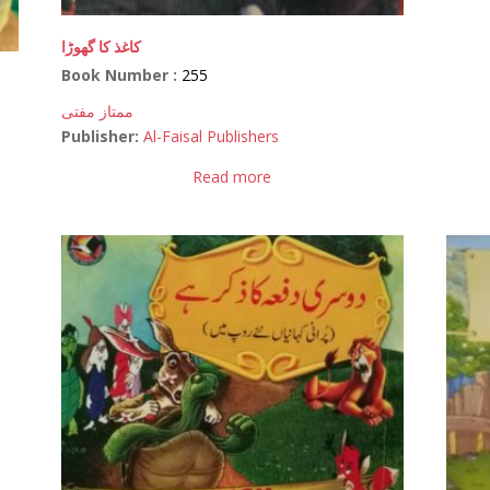
کاغذ کا گھوڑا
Book Number :
255
ممتاز مفتی
Publisher:
Al-Faisal Publishers
Read more