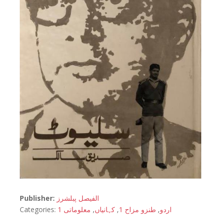
Publisher:
الفیصل پبلشرز
Categories:
معلوماتی 1
,
کہانیاں
,
طنزو مزاح 1
,
اردو