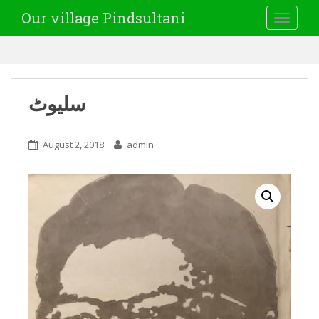
Our village Pindsultani
TOGGLE
سلیوٹ
August 2, 2018
admin