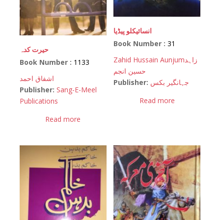
انسائیکلو پیڈیا
Book Number :
31
حیرت کدہ
Zahid Hussain Aunjum
زاہد
Book Number :
1133
حسین انجم
اشفاق احمد
Publisher:
جہانگیر بکس
Publisher:
Sang-E-Meel
Read more
Publications
Read more