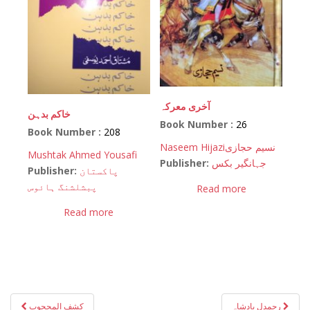
آخری معرکہ
خاکم بدہن
Book Number :
26
Book Number :
208
Naseem Hijazi
نسیم حجازی
Mushtak Ahmed Yousafi
Publisher:
جہانگیر بکس
Publisher:
پاکستان
پبشلشنگ ہائوس
Read more
Read more
Post
رحمدل بادشاہ
کشف المحجوب