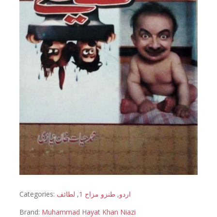
Categories:
لطائف
,
طنزو مزاح 1
,
اردو
Brand:
Muhammad Hayat Khan Niazi