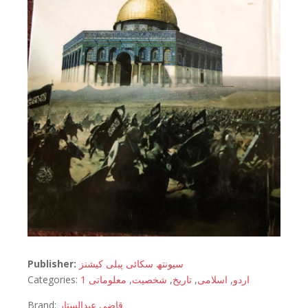
Publisher:
سیونتھ سکائی پبلی کیشنز
Categories:
معلوماتی 1
,
شخصیت
,
تاریخ
,
اسلامی
,
اردو
Brand:
قاضی عبدالستار