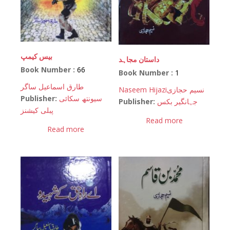
بیس کیمپ
داستان مجاہد
Book Number :
66
Book Number :
1
طارق اسماعیل ساگر
Naseem Hijazi
نسیم حجازی
Publisher:
سیونتھ سکائی
Publisher:
جہانگیر بکس
پبلی کیشنز
Read more
Read more