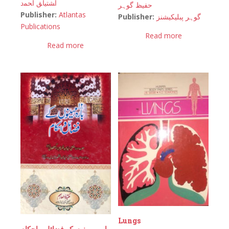
اﺸﺘﻴﺎﻖ اﺤﻤﺩ
حفیظ گوہر
Publisher:
Atlantas
Publisher:
گوہر پبلیکیشنز
Publications
Read more
Read more
Lungs
بارہ مہینوں کے فضائل و احکام