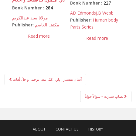
Book Number :
227
Book Number :
284
AD Edmonds
J.B Webb
مولانا سید عبدالکریم
Publisher:
Human body
Publisher:
مکتبتہ العاصم
Parts Series
Read more
Read more
Post
آسان تفسیر _ پارہ عَمّہ معہ ترجمہ و حلّ لُغات
navigation
نصابِ سیرت – سوالاً جواباً
ABOUT
CONTACT US
HISTORY