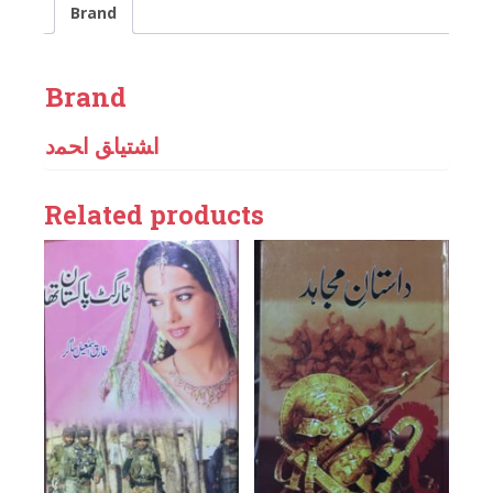
Brand
Brand
اﺸﺘﻴﺎﻖ اﺤﻤﺩ
Related products