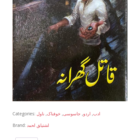
Categories:
ناول
,
خوفناک
,
جاسوسی
,
اردو
,
ادب
Brand:
اﺸﺘﻴﺎﻖ اﺤﻤﺩ