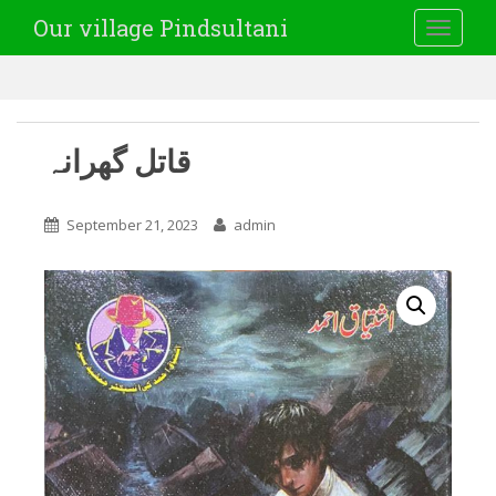
Our village Pindsultani
TOGGLE
قاتل گھرانہ
September 21, 2023
admin