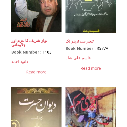
نواز شریف کا عزم اور
ٹیچر سے ٹرینر تک
جلاوطنی
Book Number :
3577A
Book Number :
1103
قاسم علی شاہ
دائود احمد
Read more
Read more