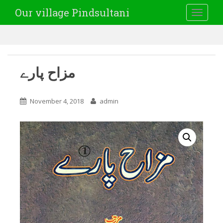
Our village Pindsultani
TOGGLE
مزاح پارے
November 4, 2018
admin