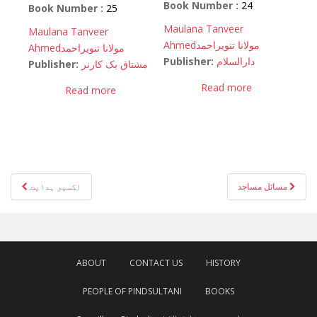
Book Number :
24
Book Number :
25
Maulana Tanveer
Maulana Tanveer
Ahmed
مولانا تنویراحمد
Ahmed
مولانا تنویراحمد
Publisher:
دارالسلام
Publisher:
مشتاق بک کارنر
Read more
Read more
Post
مسائل مساجد
اکسیر ہدایت
navigation
ABOUT
CONTACT US
HISTORY
PEOPLE OF PINDSULTANI
BOOKS