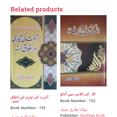
Related products
اللہ کی غلامی میں آجاؤ
آخرت کی تیاری اور اخلاق
Book Number :
152
حسنہ
Book Number :
155
مولانا طارق جمیل
Publisher:
Mushtaq Book
مولانا طارق جمیل