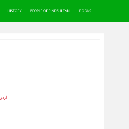
HISTORY
PEOPLE OF PINDSULTANI
BOOKS
,
اردو