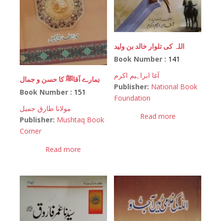
اللہ کی تلوار خالد بن ولید
Book Number :
141
آغا ابراہیم اکرم
ہمارے آقاﷺ کا حسن و جمال
Publisher:
National Book
Book Number :
151
Foundation
مولانا طارق جمیل
Read more
Publisher:
Mushtaq Book
Corner
Read more