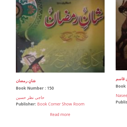
 قاسم
شانِ رمضان
Book
Book Number :
150
Nasee
حاجی نظر حسین
Publi
Publisher:
Book Corner Show Room
Read more