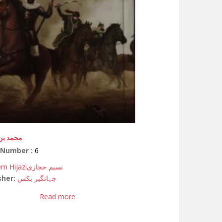
محمد بن
 Number :
6
m Hijazi
نسیم حجازی
sher:
جہانگیر بکس
Read more