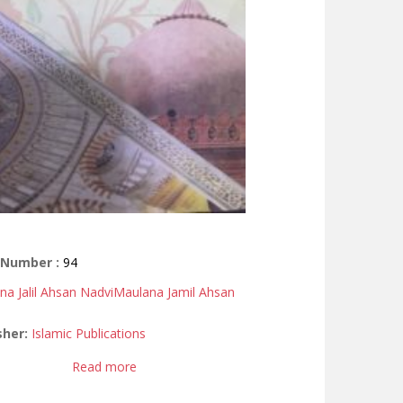
 Number :
94
a Jalil Ahsan Nadvi
Maulana Jamil Ahsan
sher:
Islamic Publications
Read more