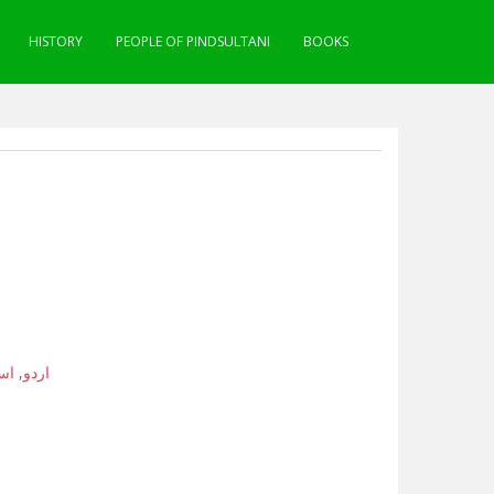
HISTORY
PEOPLE OF PINDSULTANI
BOOKS
اس
,
اردو