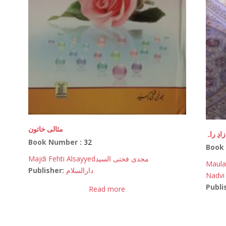
مثالی خاتون
زادِ راہ
Book Number :
32
Book
Majdi Fehti Alsayyed
مجدی فحتی السید
Maulan
Publisher:
دارالسلام
Nadvi
Publi
Read more