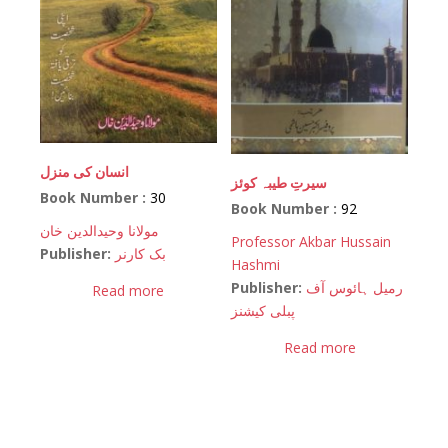
انسان کی منزل
سیرتِ طیبہ کوئز
Book Number :
30
Book Number :
92
مولانا وحیدالدین خان
Professor Akbar Hussain
Publisher:
بک کارنر
Hashmi
Publisher:
رمیل ہائوس آف
Read more
پبلی کیشنز
Read more