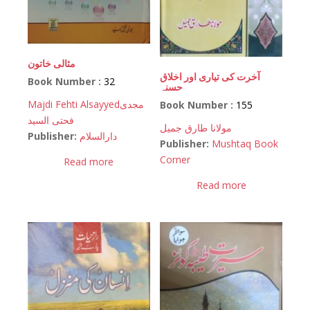
مثالی خاتون
آخرت کی تیاری اور اخلاق
Book Number :
32
حسنہ
Majdi Fehti Alsayyed
مجدی
Book Number :
155
فحتی السید
مولانا طارق جمیل
Publisher:
دارالسلام
Publisher:
Mushtaq Book
Corner
Read more
Read more