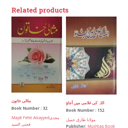
Related products
مثالی خاتون
اللہ کی غلامی میں آجاؤ
Book Number :
32
Book Number :
152
Majdi Fehti Alsayyed
مجدی
مولانا طارق جمیل
فحتی السید
Publisher:
Mushtaq Book