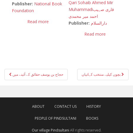
Qari Sohaib Ahmed Mir
Publisher:
National Book
Muhammadi
قاری صہیب
Foundation
احمد میر محمدی
Read more
Publisher:
دارالسلام
Read more
Post
بچوں کیلیے منتخب کہانیاں
حجاج بن یوسف حقائق کے آئینے میں
navigation
ABOUT
CONTACT US
HISTORY
PEOPLE OF PINDSULTANI
BOOKS
Our village Pindsultani
All rights reserved.