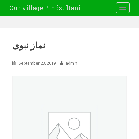
Our village Pindsultani
TOGGLE
نماز نبوی
September 23, 2019
admin