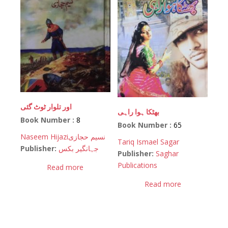
اور تلوار ٹوٹ گئی
بھٹکا ہوا راہی
Book Number :
8
Book Number :
65
Naseem Hijazi
نسیم حجازی
Tariq Ismael Sagar
Publisher:
جہانگیر بکس
Publisher:
Saghar
Publications
Read more
Read more