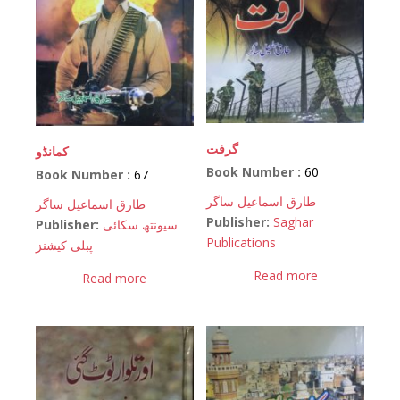
گرفت
کمانڈو
Book Number :
60
Book Number :
67
طارق اسماعیل ساگر
طارق اسماعیل ساگر
Publisher:
Saghar
Publisher:
سیونتھ سکائی
Publications
پبلی کیشنز
Read more
Read more