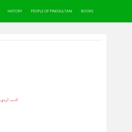
HISTORY
PEOPLE OF PINDSULTANI
BOOKS
,
اردو
,
ادب