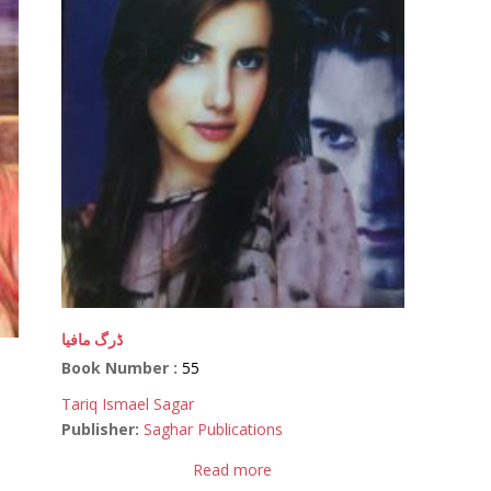
ڈرگ مافیا
Book Number :
55
Tariq Ismael Sagar
Publisher:
Saghar Publications
Read more