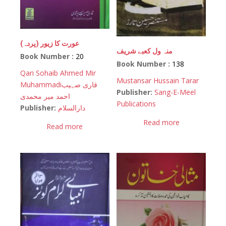
(عورت کا زیور (پردہ
منہ ول کعبے شریف
Book Number :
20
Book Number :
138
Qari Sohaib Ahmed Mir
Mustansar Hussain Tarar
Muhammadi
قاری صہیب
Publisher:
Sang-E-Meel
احمد میر محمدی
Publications
Publisher:
دارالسلام
Read more
Read more