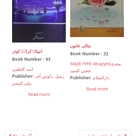
مثالی خاتون
انبیائے کرامؑ کوئز
Book Number :
32
Book Number :
93
Majdi Fehti Alsayyed
مجدی
اسد کاظمی
فحتی السید
Publisher:
رمیل ہائوس آف
Publisher:
دارالسلام
پبلی کیشنز
Read more
Read more
Post
ریاضی کے دلچسپ کرشمے
گلستان دعا۲