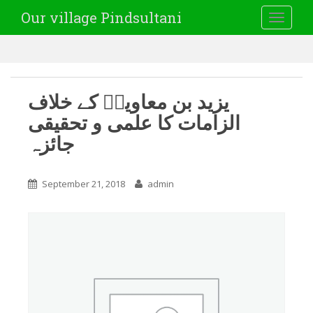
Our village Pindsultani
TOGGLE
یزید بن معاویہؓ کے خلاف
الزامات کا علمی و تحقیقی
جائزہ
September 21, 2018
admin