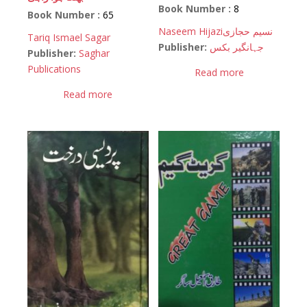
Book Number :
8
Book Number :
65
Naseem Hijazi
نسیم حجازی
Tariq Ismael Sagar
Publisher:
جہانگیر بکس
Publisher:
Saghar
Publications
Read more
Read more