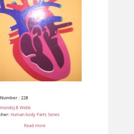
t
 Number :
228
dmonds
J.B Webb
sher:
Human body Parts Series
Read more