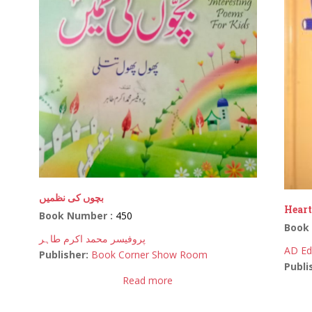
بچوں کی نظمیں
Hear
Book Number :
450
Book
پروفیسر محمد اکرم طاہر
AD E
Publisher:
Book Corner Show Room
Publi
Read more