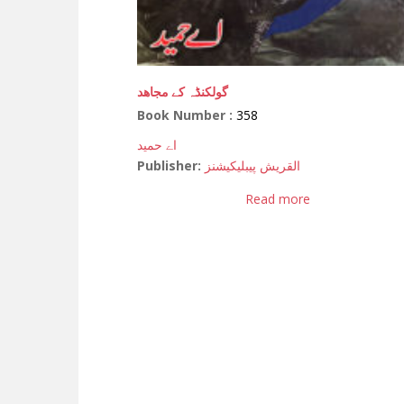
گولکنڈہ کے مجاھد
Book Number :
358
اے حمید
Publisher:
القریش پیبلیکیشنز
Read more