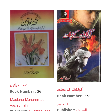
تفحہ خواتین
گولکنڈہ کے مجاھد
Book Number :
36
Book Number :
358
Maulana Muhammad
اے حمید
Aashiq Ilahi
Publisher:
القریش
Publisher:
Mushtaq Book