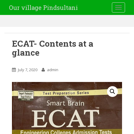
Our village Pindsultani
TOGGLE
ECAT- Contents at a
glance
July 7, 2020
admin