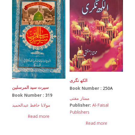
الکھ نگری
سیرت سید المرسلین
Book Number :
250A
Book Number :
319
ممتاز مفتی
Publisher:
Al-Faisal
مولانا حافظ عبدالحمید
Publishers
Read more
Read more