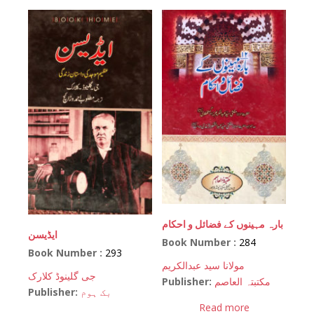
بارہ مہینوں کے فضائل و احکام
ایڈیسن
Book Number :
284
Book Number :
293
مولانا سید عبدالکریم
جی گلینوڈ کلارک
Publisher:
مکتبتہ العاصم
Publisher:
بک ہوم
Read more