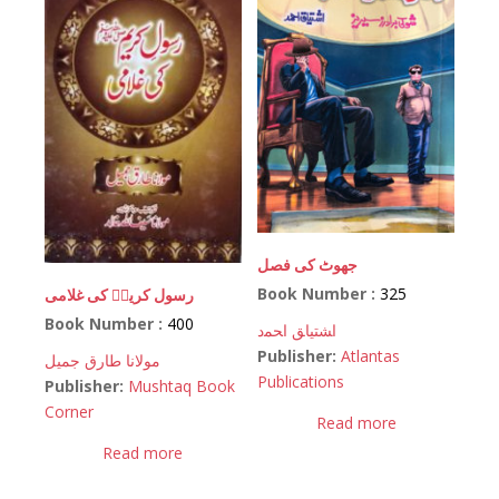
جھوٹ کی فصل
Book Number :
325
رسول کریمؐ کی غلامی
Book Number :
400
اﺸﺘﻴﺎﻖ اﺤﻤﺩ
Publisher:
Atlantas
مولانا طارق جمیل
Publications
Publisher:
Mushtaq Book
Corner
Read more
Read more