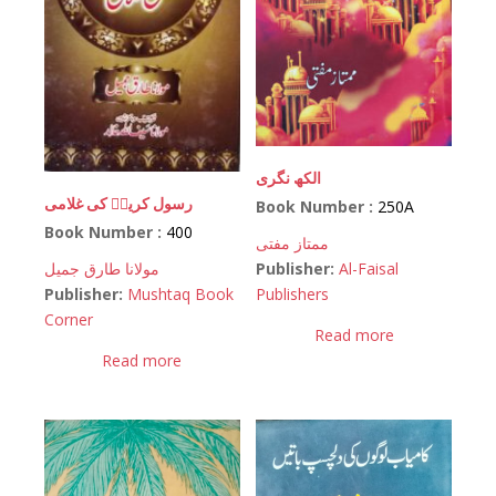
الکھ نگری
رسول کریمؐ کی غلامی
Book Number :
250A
Book Number :
400
ممتاز مفتی
Publisher:
Al-Faisal
مولانا طارق جمیل
Publishers
Publisher:
Mushtaq Book
Corner
Read more
Read more