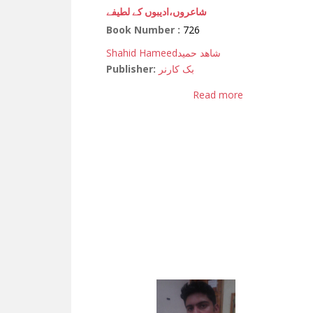
شاعروں،ادیبوں کے لطیفے
Book Number :
726
Shahid Hameed
شاھد حمید
Publisher:
بک کارنر
Read more