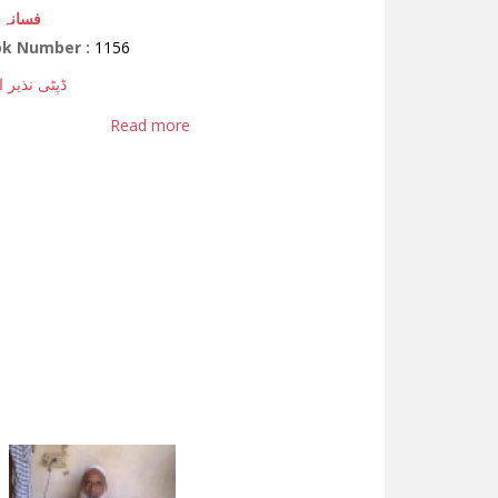
فسانہ م
ok Number :
1156
ڈپٹی نذیر 
Read more