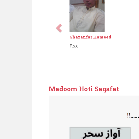
Ghazanfar Hameed
F.s.c
Madoom Hoti Saqafat