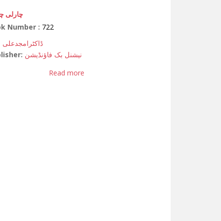
چارلی چی
ok Number :
722
ڈاکٹرامجدعلی ب
lisher:
نیشنل بک فاؤنڈیشن
Read more